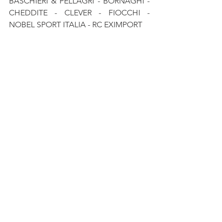
BASCHIERI & PELLAGRI - BORNAGHI - 
CHEDDITE - CLEVER - FIOCCHI - 
NOBEL SPORT ITALIA - RC EXIMPORT
News
Commenti
Scrivi un commento...