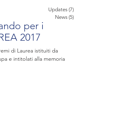
Updates
(7)
7 post
News
(5)
5 post
ando per i
REA 2017
mi di Laurea istituiti da
a e intitolati alla memoria