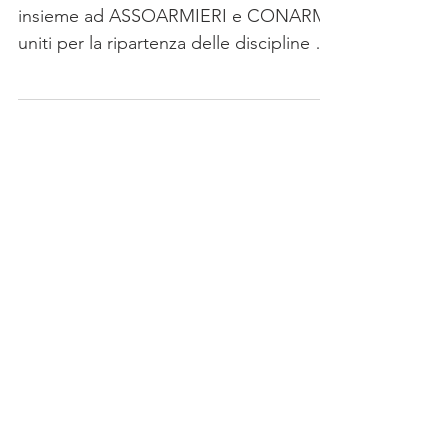
ANPAM, FIDASC, FITAV E FITDS,
insieme ad ASSOARMIERI e CONARMI,
uniti per la ripartenza delle discipline di
tiro sportivo all’aperto in...