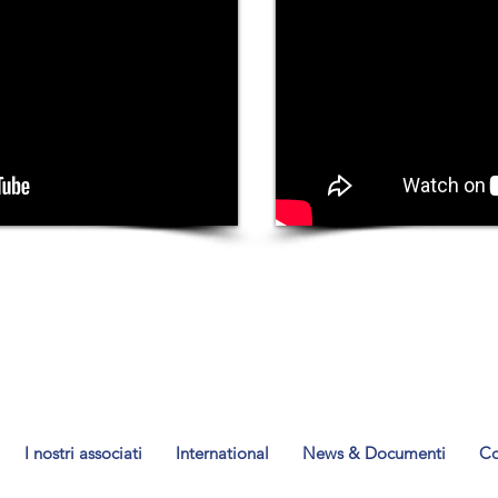
© 2017 Anpam
I nostri associati
International
News & Documenti
Co