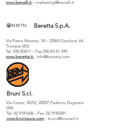
www.benelli.it
–
marketing@benelli.it
Beretta S.p.A.
Via Pietro Beretta, 18 – 25063 Gardone Val
Trompia (BS)
Tel. 030 83411 – Fax 030 83 41 399
www.beretta.it
- info@beretta.com
Bruni S.r.l.
Via Como, 50/52, 20037 Paderno Dugnano
(MI)
Tel.
02 9181606
- Fax:
02 9185481
www.bruniguns.com
-
bruni@brunisrl.it