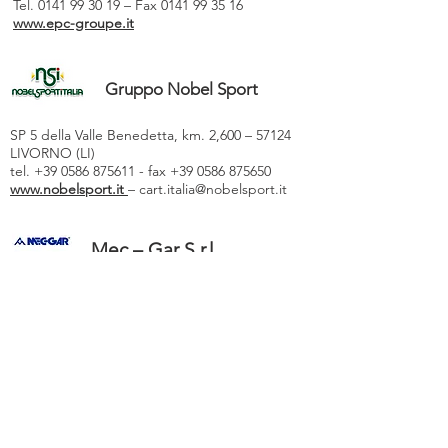
Tel. 0141 99 30 19 – Fax 0141 99 35 16
www.epc-groupe.it
Gruppo Nobel Sport
SP 5 della Valle Benedetta, km. 2,600 – 57124
LIVORNO (LI)
tel. +39 0586 875611 - fax +39 0586 875650
www.nobelsport.it
–
cart.italia@nobelsport.it
Mec – Gar S.r.l.
Via Mandolossa, 102/A – 25064 Gussago (BS)
Tel. 030 37 35 413 – Fax 030 37 33 687
www.mec-gar.it
–
info@mec-gar.it
Pravisani S.p.A